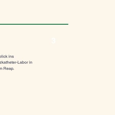
3
lick ins
zkatheter-Labor in
m Reap.​