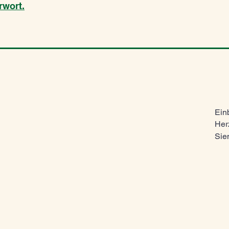
rwort.
Einb
Her
Sie