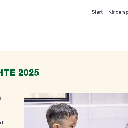
Start
Kindersp
TE 2025
n
nd