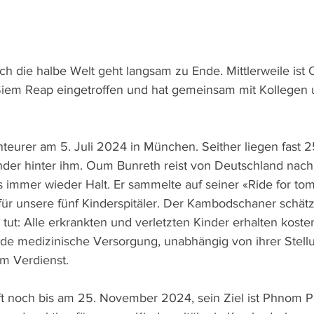
ch die halbe Welt geht langsam zu Ende. Mittlerweile ist
iem Reap eingetroffen und hat gemeinsam mit Kollegen u
nteurer am 5. Juli 2024 in München. Seither liegen fast 
nder hinter ihm. Oum Bunreth reist von Deutschland na
immer wieder Halt. Er sammelte auf seiner «Ride for to
ür unsere fünf Kinderspitäler. Der Kambodschaner schätz
d tut: Alle erkrankten und verletzten Kinder erhalten koste
nde medizinische Versorgung, unabhängig von ihrer Stellu
em Verdienst.
t noch bis am 25. November 2024, sein Ziel ist Phnom P