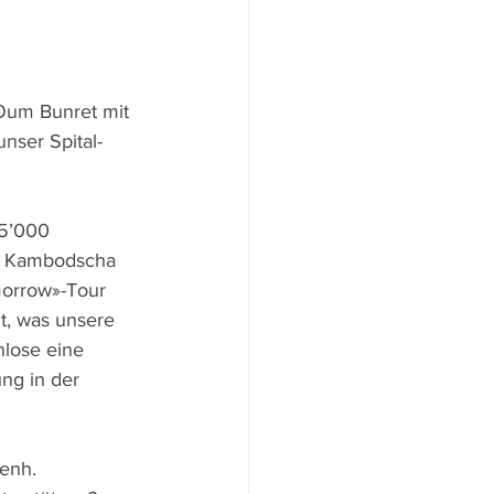
 Oum Bunret mit 
nser Spital-
25’000 
ch Kambodscha 
morrow»-Tour 
t, was unsere 
nlose eine 
ng in der 
enh.