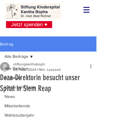
Jetzt spenden ♥
Beitrag
Alle Beiträge
stiftungkanthaboph
Alle Beiträge
26. Nov. 2024
1 Min. Lesezeit
Deza-Direktorin besucht unser
Arztvisite
Spital in Siem Reap
Kinderschicksale
News
Mitarbeitende
Wahlstudienjahr