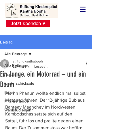
Jetzt spenden ♥
Beitrag
Alle Beiträge
stiftungkanthaboph
Alle Beiträge
22. Mai
1 Min. Lesezeit
Ein Junge, ein Motorrad – und ein
Arztvisite
Baum
Kinderschicksale
News
Mornh Phanun wollte endlich mal selbst 
Motorrad fahren. Der 12-jährige Bub aus 
Mitarbeitende
Banteay Meanchey im Nordwesten 
Wahlstudienjahr
Kambodschas setzte sich auf den 
Sattel, fuhr los und prallte gegen einen 
Baum. Der Zusammenstoss war heftig: 