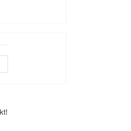
eben gezeichnet
kt!