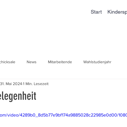
Start
Kindersp
chicksale
News
Mitarbeitende
Wahlstudienjahr
31. Mai 2024
1 Min. Lesezeit
legenheit
ic.com/video/4289b0_8d5b77e9bf174a9885028c22985e0d00/108