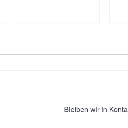
Fürs L
Vom Reisfeld ins Kinderspital
Bleiben wir in Konta