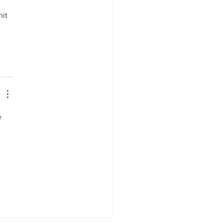
it 
e 