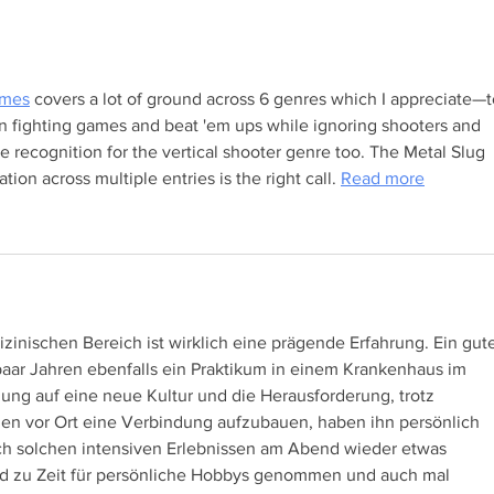
Melina, Sina und lieber Romain
für da
ames
 covers a lot of ground across 6 genres which I appreciate—t
 on fighting games and beat 'em ups while ignoring shooters and 
 recognition for the vertical shooter genre too. The Metal Slug 
ion across multiple entries is the right call. 
Read more
zinischen Bereich ist wirklich eine prägende Erfahrung. Ein gute
paar Jahren ebenfalls ein Praktikum in einem Krankenhaus im 
lung auf eine neue Kultur und die Herausforderung, trotz 
en vor Ort eine Verbindung aufzubauen, haben ihn persönlich 
ch solchen intensiven Erlebnissen am Abend wieder etwas 
und zu Zeit für persönliche Hobbys genommen und auch mal 