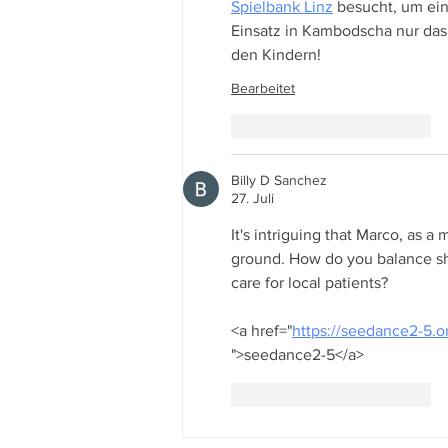
Spielbank Linz
 besucht, um ei
Einsatz in Kambodscha nur das
den Kindern!
Bearbeitet
Gefällt mir
Antworten
Billy D Sanchez
27. Juli
It's intriguing that Marco, as 
ground. How do you balance sho
care for local patients?
<a href="
https://seedance2-5.o
">seedance2-5</a>
Gefällt mir
Antworten