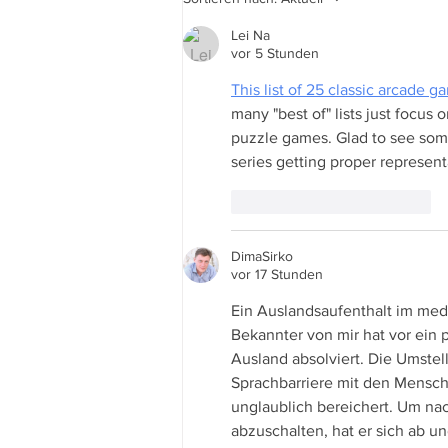
Lei Na
vor 5 Stunden
This list of 25 classic arcade g
many "best of" lists just focus
puzzle games. Glad to see some
series getting proper representat
Gefällt mir
Antworten
DimaSirko
vor 17 Stunden
Ein Auslandsaufenthalt im medi
Bekannter von mir hat vor ein 
Ausland absolviert. Die Umstel
Sprachbarriere mit den Mensch
unglaublich bereichert. Um na
abzuschalten, hat er sich ab 