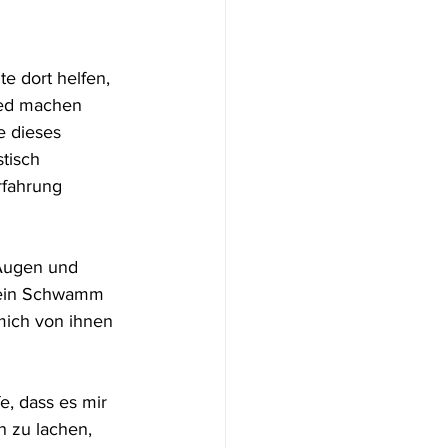
e dort helfen, 
ied machen 
e dieses 
tisch 
rfahrung 
 Augen und 
e ein Schwamm 
mich von ihnen 
e, dass es mir 
n zu lachen, 